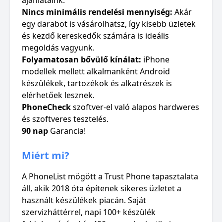
ajánlataink.
Nincs minimális rendelési mennyiség:
Akár
egy darabot is vásárolhatsz, így kisebb üzletek
és kezdő kereskedők számára is ideális
megoldás vagyunk.
Folyamatosan bővülő kínálat:
iPhone
modellek mellett alkalmanként Android
készülékek, tartozékok és alkatrészek is
elérhetőek lesznek.
PhoneCheck
szoftver-el való alapos hardweres
és szoftveres tesztelés.
90 nap
Garancia!
Miért mi?
A PhoneList mögött a Trust Phone tapasztalata
áll, akik 2018 óta építenek sikeres üzletet a
használt készülékek piacán. Saját
szervizháttérrel, napi 100+ készülék